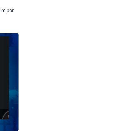
sim por