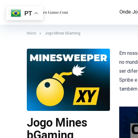
Onde Jo
PT
Início
»
Jogo Mines bGaming
Em nossa
no mundo
ser dife
Spribe 
também p
Jogo Mines
bGaming