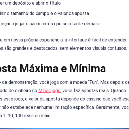
er um depósito e abrir o título.
inir o tamanho do campo e o valor da aposta.
eçar a jogar e sacar antes que seja tarde demais.
 em nossa própria experiência, a interface é fácil de entender.
s são grandes e destacados, sem elementos visuais confusos.
sta Máxima e Mínima
de demonstração, você joga com a moeda “Fun”. Mas depois d
odo de dinheiro no
Mines jogo
, você faz apostas reais. Quando
 esse jogo, o valor da aposta depende do cassino que você esc
 não estabelece nenhuma limitação específica. Geralmente, vo
m 1, 10, 100 reais ou mais.