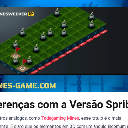
erenças com a Versão Spri
tros análogos, como
Tadagaming Mines
, esse título é o mais
ente. É claro que os elementos em 3D com um ângulo incomum 