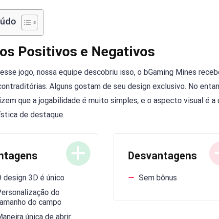
eúdo
os Positivos e Negativos
 esse jogo, nossa equipe descobriu isso, o bGaming Mines rece
 contraditórias. Alguns gostam de seu design exclusivo. No entan
izem que a jogabilidade é muito simples, e o aspecto visual é a 
ística de destaque.
ntagens
Desvantagens
 design 3D é único
Sem bônus
ersonalização do
tamanho do campo
aneira única de abrir