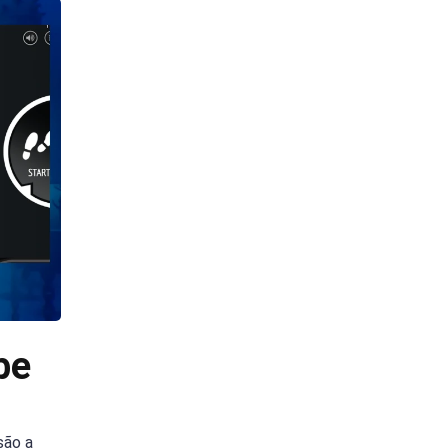
be
são a