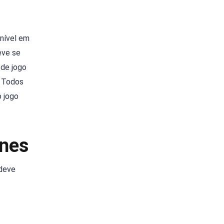
nível em
eve se
 de jogo
. Todos
o jogo
nes
 deve