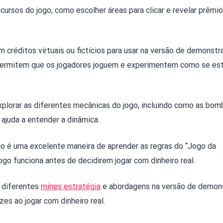
ursos do jogo, como escolher áreas para clicar e revelar prêmio
 créditos virtuais ou fictícios para usar na versão de demonstr
s permitem que os jogadores joguem e experimentem como se e
plorar as diferentes mecânicas do jogo, incluindo como as bom
 ajuda a entender a dinâmica.
 é uma excelente maneira de aprender as regras do “Jogo da
o funciona antes de decidirem jogar com dinheiro real.
 diferentes
mines estratégia
e abordagens na versão de demon
es ao jogar com dinheiro real.