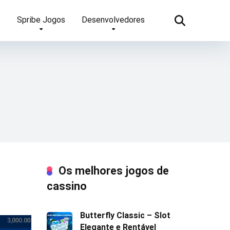
p
Spribe Jogos
Desenvolvedores
Os melhores jogos de
cassino
Butterfly Classic – Slot
Elegante e Rentável