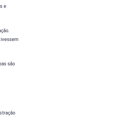
s e
ação.
stivessem
bas são
stração