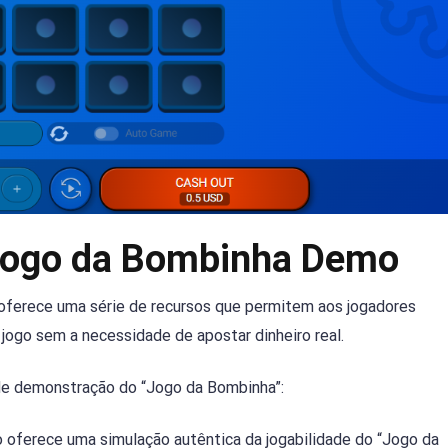
Jogo da Bombinha Demo
oferece uma série de recursos que permitem aos jogadores
o jogo sem a necessidade de apostar dinheiro real.
de demonstração do “Jogo da Bombinha”:
oferece uma simulação autêntica da jogabilidade do “Jogo da