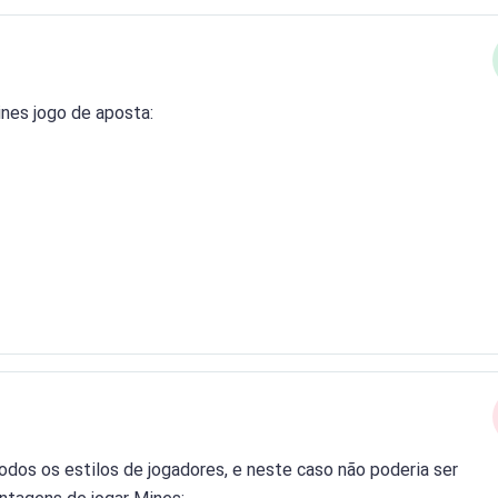
ines jogo de aposta:
odos os estilos de jogadores, e neste caso não poderia ser