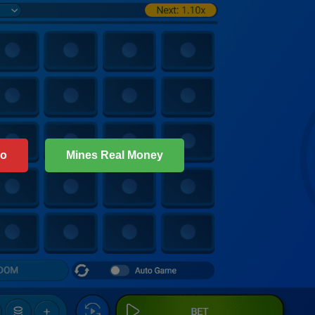
mo
Mines Real Money