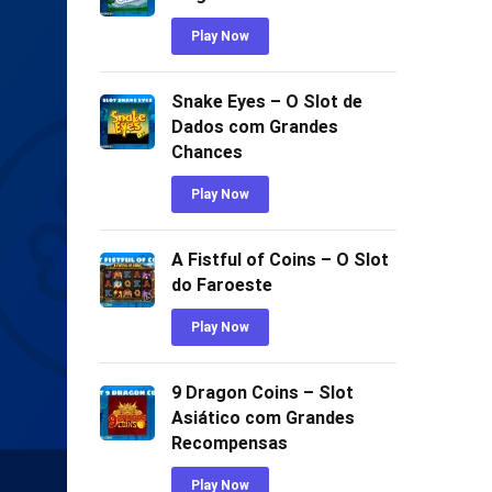
Play Now
Snake Eyes – O Slot de
Dados com Grandes
Chances
Play Now
A Fistful of Coins – O Slot
do Faroeste
Play Now
9 Dragon Coins – Slot
Asiático com Grandes
Recompensas
Play Now