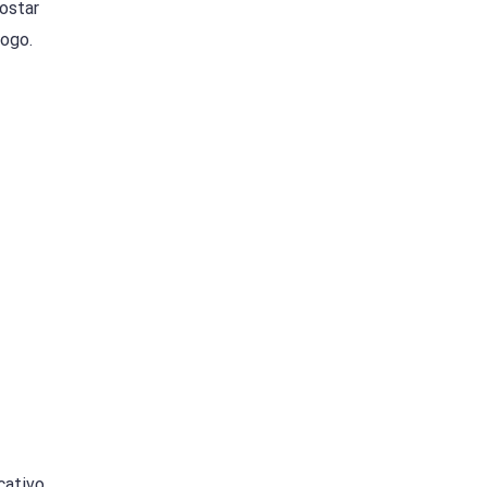
ostar
jogo.
cativo