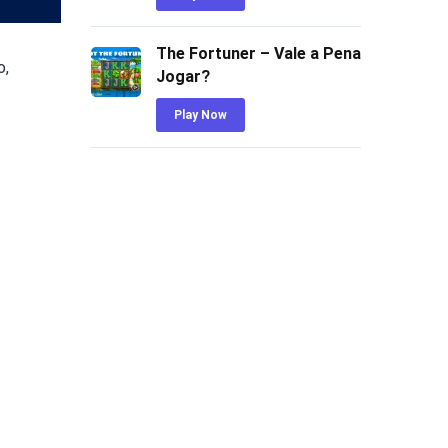
The Fortuner – Vale a Pena
o,
Jogar?
Play Now