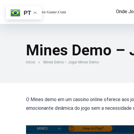
Onde Jo
PT
Mines Demo – 
Início
»
Mines Demo – Jogar Mines Demo
O Mines demo em um cassino online oferece aos jo
emocionante dinâmica do jogo sem a necessidade de