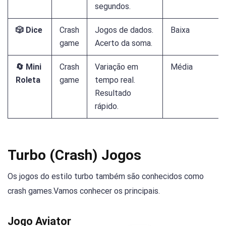
segundos.
🎲 Dice
Crash
Jogos de dados.
Baixa
game
Acerto da soma.
🔄 Mini
Crash
Variação em
Média
Roleta
game
tempo real.
Resultado
rápido.
Turbo (Crash) Jogos
Os jogos do estilo turbo também são conhecidos como
crash games.Vamos conhecer os principais.
Jogo Aviator