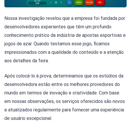
Nossa investigação revelou que a empresa foi fundada por
desenvolvedores experientes que têm um profundo
conhecimento prático da indústria de apostas esportivas e
jogos de azar. Quando testamos esse jogo, ficamos
impressionados com a qualidade do conteúdo e a atenção
aos detalhes da feira.
Após colocá-lo à prova, determinamos que os estúdios da
desenvolvedora estão entre os melhores provedores do
mundo em termos de inovação e criatividade. Com base
em nossas observações, os serviços oferecidos são novos
e atualizados regularmente para fornecer uma experiência
de usuário excepcional.