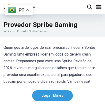
PT
Provedor Spribe Gaming
Início
»
Provedor Spribe Gaming
Quem gosta de jogos de azar precisa conhecer a Spribe
Gaming, uma empresa líder em jogos do gênero crash
games. Preparamos para você uma Spribe Revisão de
2026, e vamos mergulhar nos detalhes que tornam este
provedor uma escolha excepcional para jogadores que
buscam por emoção e diversão rápida. Vamos nessa!
Jogar Mines