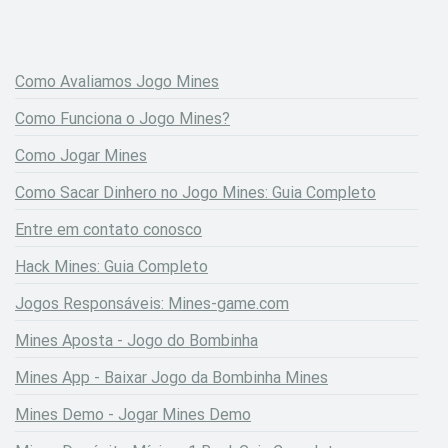
Como Avaliamos Jogo Mines
Como Funciona o Jogo Mines?
Como Jogar Mines
Como Sacar Dinhero no Jogo Mines: Guia Completo
Entre em contato conosco
Hack Mines: Guia Completo
Jogos Responsáveis: Mines-game.com
Mines Aposta - Jogo do Bombinha
Mines App - Baixar Jogo da Bombinha Mines
Mines Demo - Jogar Mines Demo