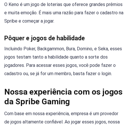
O Keno é um jogo de loterias que oferece grandes prêmios
e muita emoção. É mais uma razão para fazer o cadastro na
Spribe e começar a jogar.
Pôquer e jogos de habilidade
Incluindo Poker, Backgammon, Bura, Domino, e Seka, esses
jogos testam tanto a habilidade quanto a sorte dos
jogadores. Para acessar esses jogos, você pode fazer o
cadastro ou, se já for um membro, basta fazer o login.
Nossa experiência com os jogos
da Spribe Gaming
Com base em nossa experiência, empresa é um provedor
de jogos altamente confiável. Ao jogar esses jogos, nossa