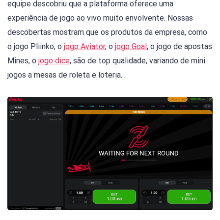
equipe descobriu que a plataforma oferece uma
experiência de jogo ao vivo muito envolvente. Nossas
descobertas mostram que os produtos da empresa, como
o jogo Pliinko, o
jogo Aviator
, o
jogo Goal
, o jogo de apostas
Mines, o
jogo dice
, são de top qualidade, variando de mini
jogos a mesas de roleta e loteria.