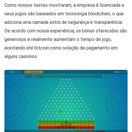
Como nossos testes mostraram, a empresa é licenciada e
seus jogos são baseados em tecnologia blockchain, o que
adiciona uma camada extra de segurança e transparência.
De acordo com nossa experiência, os bônus oferecidos são
generosos e realmente aumentam o tempo de jogo,
aceitando até bitcoin como solução de pagamento em
alguns cassinos.