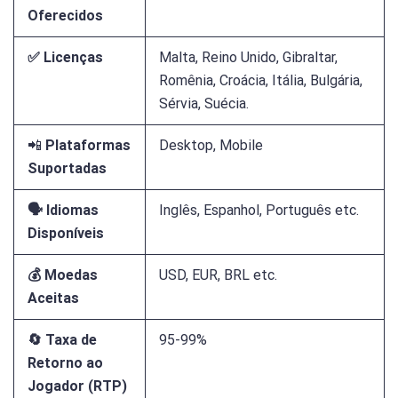
Oferecidos
✅ Licenças
Malta, Reino Unido, Gibraltar,
Romênia, Croácia, Itália, Bulgária,
Sérvia, Suécia.
📲
Plataformas
Desktop, Mobile
Suportadas
🗣️ Idiomas
Inglês, Espanhol, Português etc.
Disponíveis
💰 Moedas
USD, EUR, BRL etc.
Aceitas
🔄 Taxa de
95-99%
Retorno ao
Jogador (RTP)