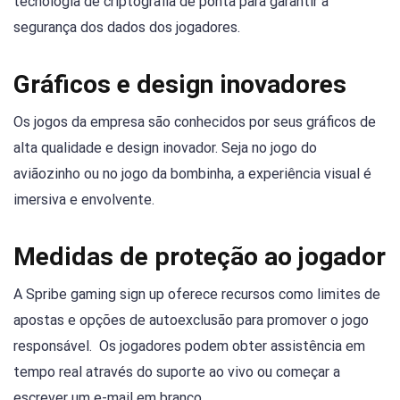
tecnologia de criptografia de ponta para garantir a
segurança dos dados dos jogadores.
Gráficos e design inovadores
Os jogos da empresa são conhecidos por seus gráficos de
alta qualidade e design inovador. Seja no jogo do
aviãozinho ou no jogo da bombinha, a experiência visual é
imersiva e envolvente.
Medidas de proteção ao jogador
A Spribe gaming sign up oferece recursos como limites de
apostas e opções de autoexclusão para promover o jogo
responsável. Os jogadores podem obter assistência em
tempo real através do suporte ao vivo ou começar a
escrever um e-mail em branco.