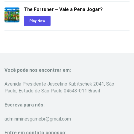
The Fortuner – Vale a Pena Jogar?
Play Now
Você pode nos encontrar em:
Avenida Presidente Juscelino Kubitschek 2041, São
Paulo, Estado de São Paulo 04543-011 Brasil
Escreva para nós:
adminminesgamebr@gmail.com
Entre em contato conosco: