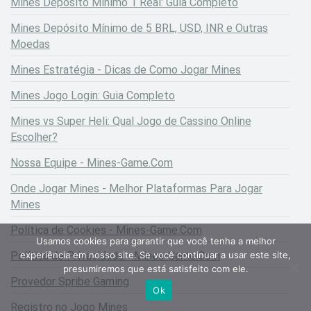
Mines Depósito Mínimo 1 Real: Guia Completo
Mines Depósito Mínimo de 5 BRL, USD, INR e Outras
Moedas
Mines Estratégia - Dicas de Como Jogar Mines
Mines Jogo Login: Guia Completo
Mines vs Super Heli: Qual Jogo de Cassino Online
Escolher?
Nossa Equipe - Mines-Game.Com
Onde Jogar Mines - Melhor Plataformas Para Jogar
Mines
Política de Cookies - Mines-Game.Com
Usamos cookies para garantir que você tenha a melhor
Política de Privacidade - Mines-Game.Com
experiência em nosso site. Se você continuar a usar este site,
presumiremos que está satisfeito com ele.
Provedor Spribe Gaming
Ok
Registro no Jogo Mines