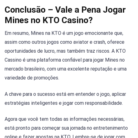
Conclusão – Vale a Pena Jogar
Mines no KTO Casino?
Em resumo, Mines na KTO é um jogo emocionante que,
assim como outros jogos como aviator e crash, oferece
oportunidades de lucro, mas também traz riscos. A KTO
Cassino é uma plataforma confiável para jogar Mines no
mercado brasileiro, com uma excelente reputação e uma
variedade de promoções.
A chave para o sucesso está em entender o jogo, aplicar
estratégias inteligentes e jogar com responsabilidade.
Agora que você tem todas as informações necessárias,
está pronto para começar sua jornada no entretenimento
online e fazer apostas na KTO. Lembre-se de jogar com