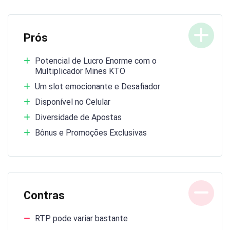
Prós
Potencial de Lucro Enorme com o
Multiplicador Mines KTO
Um slot emocionante e Desafiador
Disponível no Celular
Diversidade de Apostas
Bônus e Promoções Exclusivas
Contras
RTP pode variar bastante