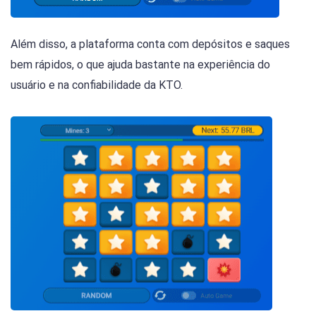
Além disso, a plataforma conta com depósitos e saques
bem rápidos, o que ajuda bastante na experiência do
usuário e na confiabilidade da KTO.