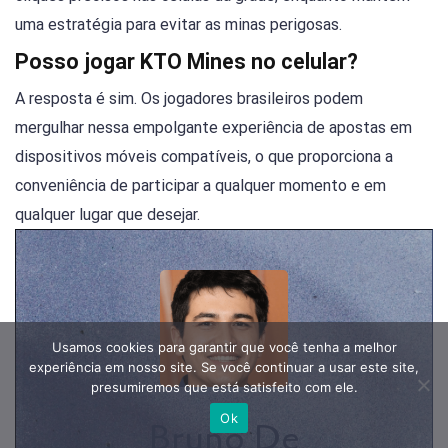
uma estratégia para evitar as minas perigosas.
Posso jogar KTO Mines no celular?
A resposta é sim. Os jogadores brasileiros podem
mergulhar nessa empolgante experiência de apostas em
dispositivos móveis compatíveis, o que proporciona a
conveniência de participar a qualquer momento e em
qualquer lugar que desejar.
Usamos cookies para garantir que você tenha a melhor
experiência em nosso site. Se você continuar a usar este site,
presumiremos que está satisfeito com ele.
Ok
Bruno De