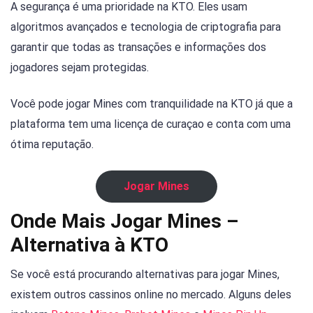
A segurança é uma prioridade na KTO. Eles usam
algoritmos avançados e tecnologia de criptografia para
garantir que todas as transações e informações dos
jogadores sejam protegidas.
Você pode jogar Mines com tranquilidade na KTO já que a
plataforma tem uma licença de curaçao e conta com uma
ótima reputação.
Jogar Mines
Onde Mais Jogar Mines –
Alternativa à KTO
Se você está procurando alternativas para jogar Mines,
existem outros cassinos online no mercado. Alguns deles