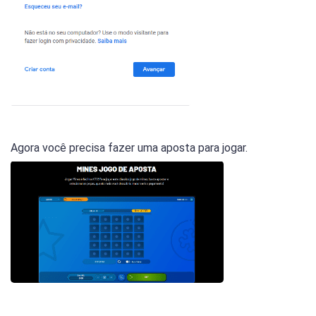
Agora você precisa fazer uma aposta para jogar.