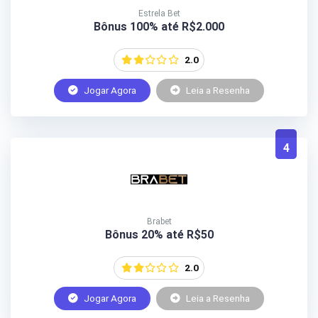
Estrela Bet
Bônus 100% até R$2.000
2.0
Jogar Agora
Leia a Resenha
4
Brabet
Bônus 20% até R$50
2.0
Jogar Agora
Leia a Resenha