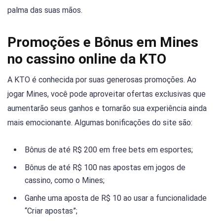
palma das suas mãos.
Promoções e Bônus em Mines
no cassino online da KTO
A KTO é conhecida por suas generosas promoções. Ao
jogar Mines, você pode aproveitar ofertas exclusivas que
aumentarão seus ganhos e tornarão sua experiência ainda
mais emocionante. Algumas bonificações do site são:
Bônus de até R$ 200 em free bets em esportes;
Bônus de até R$ 100 nas apostas em jogos de
cassino, como o Mines;
Ganhe uma aposta de R$ 10 ao usar a funcionalidade
“Criar apostas”;