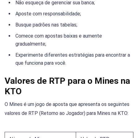
Não esqueça de gerenciar sua banca;
Aposte com responsabilidade;
Busque padrões nas tabelas;
Comece com apostas baixas e aumente
gradualmente;
Experimente diferentes estratégias para encontrar a
que funciona para você.
Valores de RTP para o Mines na
KTO
O Mines é um jogo de aposta que apresenta os seguintes
valores de RTP (Retorno ao Jogador) para Mines na KTO: